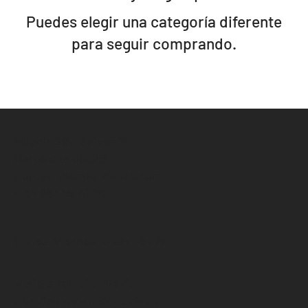
Puedes elegir una categoría diferente
para seguir comprando.
Napols 297, Baixos 1ª
Barcelona 08025
norbertthomas1@mac.com
+ 34 667 35 70 98
Lunes-Viernes 10 AM - 6 PM
Visitas con cita previa.
Jud Salazar -
662 43 59 73