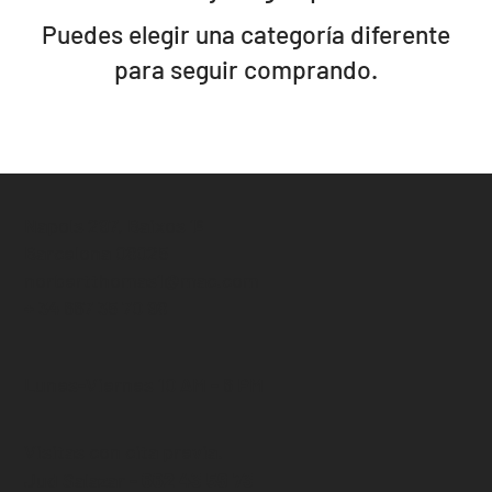
Puedes elegir una categoría diferente
para seguir comprando.
Napols 297, Baixos 1ª
Barcelona 08025
norbertthomas1@mac.com
+ 34 667 35 70 98
Lunes-Viernes 10 AM - 6 PM
Visitas con cita previa.
Jud Salazar -
662 43 59 73