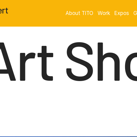
ert
About TITO
Work
Expos
G
Art Sh